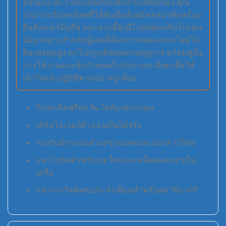
ถอนเงินได้ไว และเล่นเกมแตกง่ายได้ต่อเนื่อง คุณ
สามารถรับเครดิตฟรีได้ทันทีหลังสมัครสมาชิกพร้อม
ยืนยันเบอร์มือถือ นอกจากนี้ยังมีโบนัสต้อนรับโปรทุน
น้อย เหมาะสำหรับผู้เล่นที่ต้องการทดลองเกมโดยไม่
ต้องลงทุนสูง ทุกโปรถูกอัปเดตตามฤดูกาล พร้อมคู่มือ
การใช้งานและข้อกำหนดโปรอย่างละเอียด เพื่อให้
เข้าใจและปฏิบัติตามอย่างถูกต้อง
รับเครดิตฟรีทุกวัน ไม่ต้องฝากก่อน
เทิร์นโอเวอร์ต่ำ ถอนเงินได้จริง
รองรับฝากถอนผ่านทรูวอเลทและธนาคารไทย
แจกโบนัสสำหรับเกมใหม่และสล็อตแตกง่ายใน
เครือ
แจกรางวัลพิเศษประจำเดือนสำหรับสมาชิก VIP