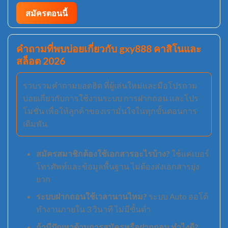
สมัครตอนนี้
คำถามที่พบบ่อยเกี่ยวกับ gxy888 คาสิโนและ
สล็อต 2026
รวบรวมคำถามยอดฮิต ที่ผู้เล่นใหม่และมือโปรถาม
บ่อยเกี่ยวกับการใช้งานระบบ การฝากถอน และโปร
โมชั่น เพื่อให้ลูกค้าของเรามั่นใจในทุกขั้นตอนการ
เดิมพัน
สมัครสมาชิกต้องใช้เอกสารอะไรบ้าง?
ใช้แค่เบอร์
โทรศัพท์และข้อมูลพื้นฐาน ไม่ต้องส่งเอกสารยุ่ง
ยาก
ระบบฝากถอนใช้เวลานานไหม?
ระบบ Auto ออโต้
ทำงานภายใน 3 วินาที ไม่มีขั้นต่ำ
ถ้ามีปัญหาด้านการสมัครหรือฝากถอน ทำไงดี?