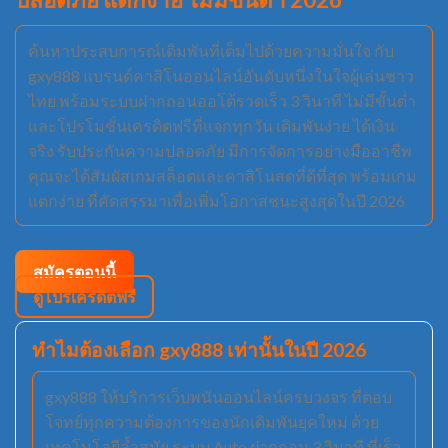
ค้นหาประสบการณ์เดิมพันที่เต็มไปด้วยความมั่นใจ กับ
gxy888 แบรนด์คาสิโนออนไลน์อันดับหนึ่งในใจผู้เล่นชาว
ไทย พร้อมระบบฝากถอนออโต้รวดเร็ว 3 วินาที ไม่มีขั้นต่ำ
และโปรโมชั่นเครดิตฟรีที่แจกทุกวัน เดิมพันง่าย ได้เงิน
จริง รับประกันความปลอดภัย มีการจัดการอย่างมืออาชีพ
คุณจะได้สัมผัสเกมสล็อตและคาสิโนสดที่ดีที่สุด พร้อมเกม
แตกง่าย ที่คัดสรรมาเพื่อเพิ่มโอกาสชนะสูงสุดในปี 2026
สมัครตอนนี้
ดูโปรเครดิตฟรี
ทำไมต้องเลือก gxy888 เท่านั้นในปี 2026
gxy888 ให้บริการเว็บพนันออนไลน์ครบวงจร ที่ตอบ
โจทย์ทุกความต้องการของนักเดิมพันยุคใหม่ ด้วย
เทคโนโลยีล้ำสมัย ระบบ Auto ฝากถอน 3 วินาที ที่เร็ว